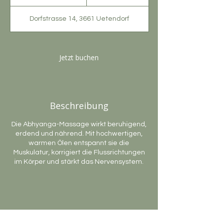
S
t
Dorfstrasse 14, 3661 Uetendorf
d
1
5
M
Jetzt buchen
i
n
.
Beschreibung
Die Abhyanga-Massage wirkt beruhigend,
erdend und nährend. Mit hochwertigen,
warmen Ölen entspannt sie die
Muskulatur, korrigiert die Flussrichtungen
im Körper und stärkt das Nervensystem.