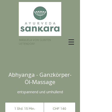
MANUELA VON GUNTEN
UETENDORF
Abhyanga - Ganzkörper-
Öl-Massage
entspannend und umhüllend
140
Schweizer
1 Std. 15 Min.
1
CHF 140
Franken